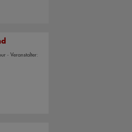
nd
our - Veranstalter: