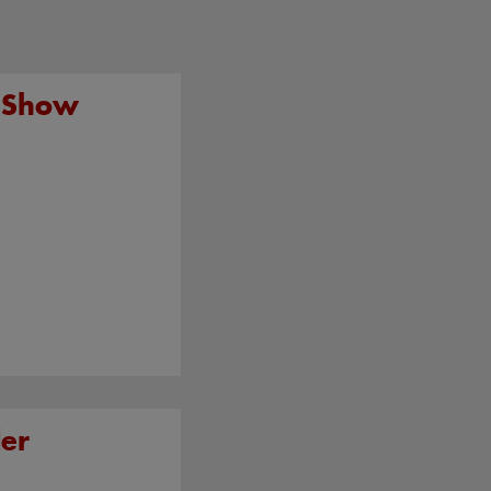
 Show
der