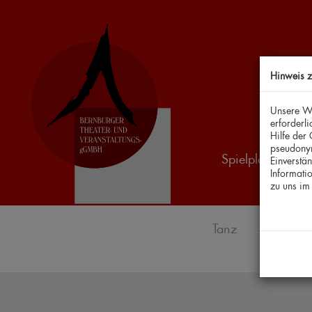
Hinweis 
Unsere We
erforderl
Hilfe der
pseudonym
Spielplan & Tick
Einverstä
Informati
zu uns i
Tanz
Kabarett