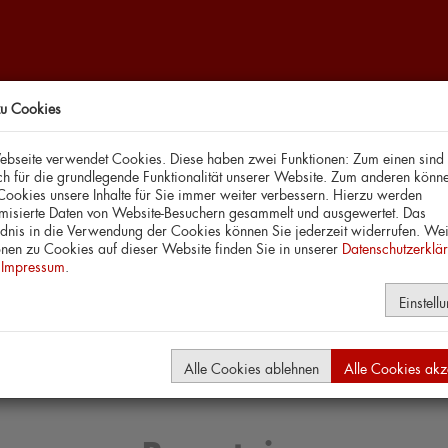
zu Cookies
bseite verwendet Cookies. Diese haben zwei Funktionen: Zum einen sind 
ich für die grundlegende Funktionalität unserer Website. Zum anderen könne
 Cookies unsere Inhalte für Sie immer weiter verbessern. Hierzu werden
isierte Daten von Website-Besuchern gesammelt und ausgewertet. Das
ets
Repertoire
Spielstätten
Tanzpädagogik
ndnis in die Verwendung der Cookies können Sie jederzeit widerrufen. Wei
onen zu Cookies auf dieser Website finden Sie in unserer
Datenschutzerklä
m
Impressum
.
Einstell
Kindertheater
Konzerte
Musiktheater
Sc
Lesung
Alle Cookies ablehnen
Alle Cookies akz