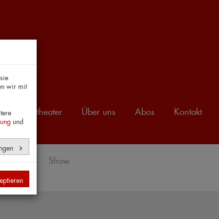
sie
n wir mit
Amateurtheater
Über uns
Abos
Kontakt
tere
rung
und
ungen
hauspiel
Show
eptieren