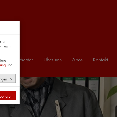
sie
n wir mit
Amateurtheater
Über uns
Abos
Kontakt
tere
rung
und
ungen
eptieren