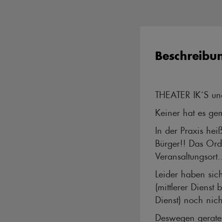
Beschreibu
THEATER IK´S un
Keiner hat es ge
In der Praxis he
Bürger!! Das Or
Veransaltungsort.
Leider haben sic
(mittlerer Diens
Dienst) noch ni
Deswegen geraten