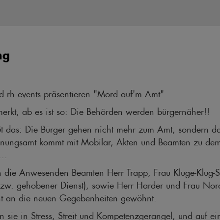
ng
d rh events präsentieren "Mord auf'm Amt"
merkt, ab es ist so: Die Behörden werden bürgernäher!!
ißt das: Die Bürger gehen nicht mehr zum Amt, sondern 
dnungsamt kommt mit Mobilar, Akten und Beamten zu dem
...
h die Anwesenden Beamten Herr Trapp, Frau Kluge-Klug-
t bzw. gehobener Dienst), sowie Herr Harder und Frau No
cht an die neuen Gegebenheiten gewöhnt.
 sie in Stress, Streit und Kompetenzgerangel, und auf ei