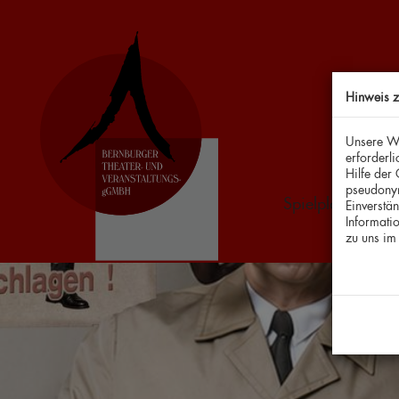
Hinweis 
Unsere We
erforderl
Hilfe der
pseudonym
Spielplan & Tick
Einverstä
Informati
zu uns i