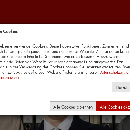
zu Cookies
bseite verwendet Cookies. Diese haben zwei Funktionen: Zum einen sind 
ich für die grundlegende Funktionalität unserer Website. Zum anderen könne
 Cookies unsere Inhalte für Sie immer weiter verbessern. Hierzu werden
isierte Daten von Website-Besuchern gesammelt und ausgewertet. Das
ets
Repertoire
Spielstätten
Tanzpädagogik
ndnis in die Verwendung der Cookies können Sie jederzeit widerrufen. Wei
onen zu Cookies auf dieser Website finden Sie in unserer
Datenschutzerklä
m
Impressum
.
Einstell
Alle Cookies ablehnen
Alle Cookies akz