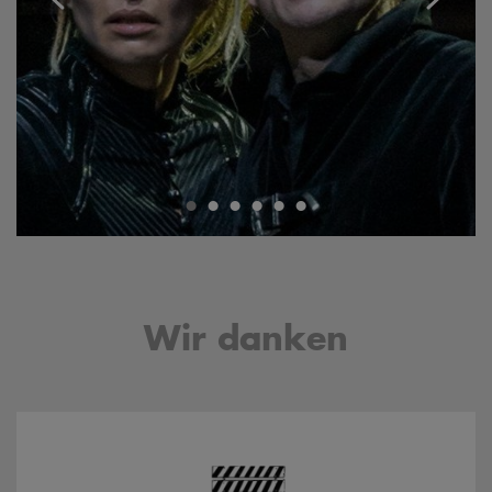
•
•
•
•
•
•
Wir danken