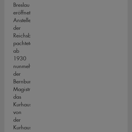
Breslau
eröffnet.
Anstelle
der
Reichsbahn
pachtete
ab
1930
nunmehr
der
Bernburger
Magistrat
das
Kurhaus
von
der
Kurhaus