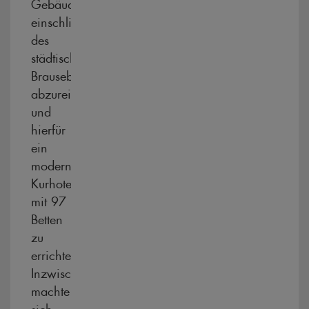
Gebäude,
einschließlich
des
städtischen
Brausebades,
abzureißen
und
hierfür
ein
modernes
Kurhotel
mit 97
Betten
zu
errichten.
Inzwischen
machte
sich