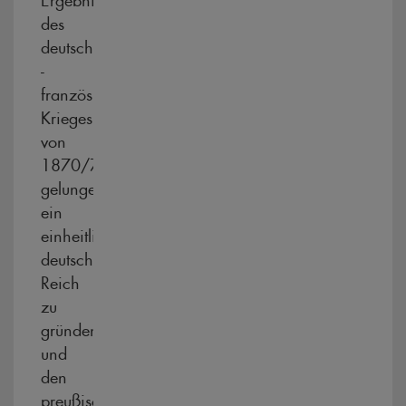
des
deutsch
-
französischem
Krieges
von
1870/71
gelungen,
ein
einheitliches
deutsches
Reich
zu
gründen
und
den
preußischen