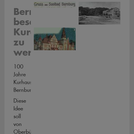
Bernburg
beschließt,
Kurort
zu
werden
100
Jahre
Kurhaus
Bernburg
Diese
Idee
soll
von
Oberbürgermeister