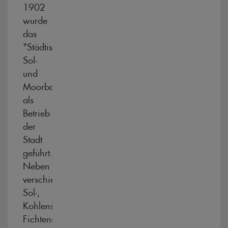
1902
wurde
das
"Städtische
Sol-
und
Moorbad"
als
Betrieb
der
Stadt
geführt.
Neben
verschiedenen
Sol-,
Kohlensäure-,
Fichtennadel-,