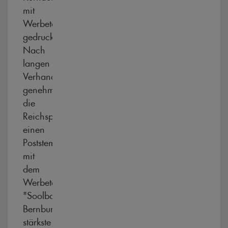
mit
Werbetexten
gedruckt.
Nach
langen
Verhandlungen
genehmigte
die
Reichspost
einen
Poststempel
mit
dem
Werbetext:
"Soolbad
Bernburg,
stärkste