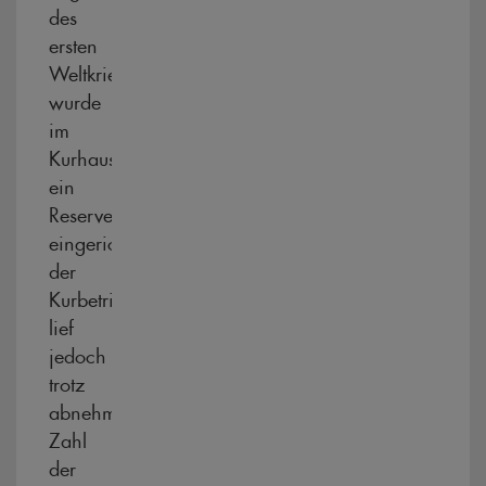
des
ersten
Weltkrieges
wurde
im
Kurhaus
ein
Reservelazarett
eingerichtet,
der
Kurbetrieb
lief
jedoch
trotz
abnehmender
Zahl
der