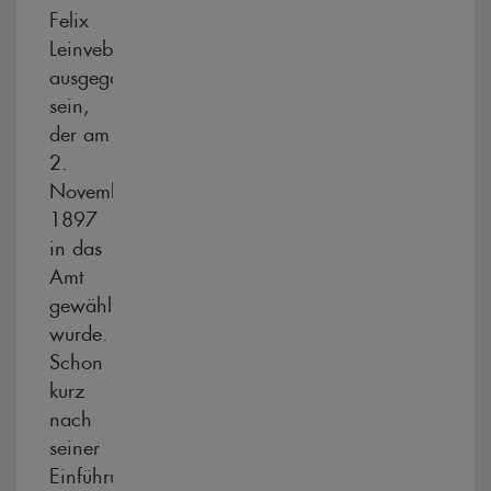
Felix
Leinveber
ausgegangen
sein,
der am
2.
November
1897
in das
Amt
gewählt
wurde.
Schon
kurz
nach
seiner
Einführung