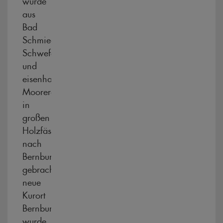
aus
Bad
Schmiedeberg
Schwefel-
und
eisenhaltige
Moorerde
in
großen
Holzfässern
nach
Bernburg
gebracht.Der
neue
Kurort
Bernburg
wurde