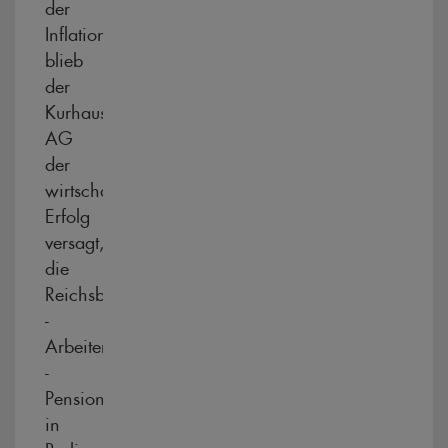
der
Inflation
blieb
der
Kurhaus
AG
der
wirtschaftliche
Erfolg
versagt,
die
Reichsbahn
-
Arbeiter
-
Pensionskasse
in
Berlin