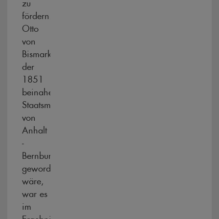
zu
fördern.
Otto
von
Bismark,
der
1851
beinahe
Staatsminister
von
Anhalt
-
Bernburg
geworden
wäre,
war es
im
Ergebnis