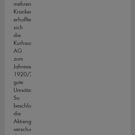
mehreren
Krankenversicherungen
erhoffte
sich
die
Kurhaus
AG
zum
Jahreswechsel
1920/21
gute
Umsätze.
So
beschloss
die
Aktiengesellschaft
verschiedene