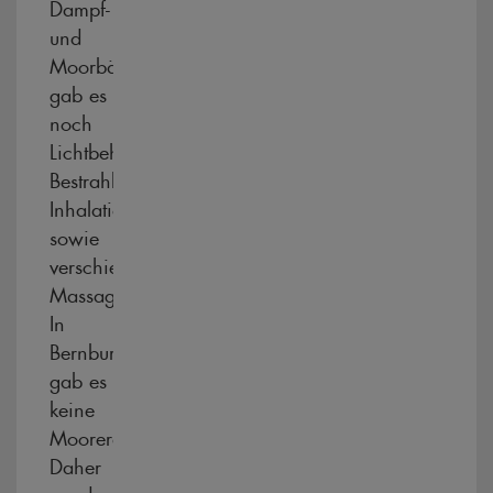
Dampf-
und
Moorbädern
gab es
noch
Lichtbehandlungen,
Bestrahlungen,
Inhalation
sowie
verschiedene
Massagen.
In
Bernburg
gab es
keine
Moorerde.
Daher
wurde